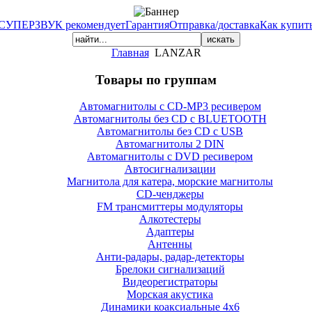
СУПЕРЗВУК рекомендует
Гарантия
Отправка/доставка
Как купит
Главная
LANZAR
Товары по группам
Автомагнитолы с CD-MP3 ресивером
Автомагнитолы без CD с BLUETOOTH
Автомагнитолы без CD с USB
Автомагнитолы 2 DIN
Автомагнитолы с DVD ресивером
Автосигнализации
Магнитола для катера, морские магнитолы
CD-ченджеры
FM трансмиттеры модуляторы
Алкотестеры
Адаптеры
Антенны
Анти-радары, радар-детекторы
Брелоки сигнализаций
Видеорегистраторы
Морская акустика
Динамики коаксиальные 4х6