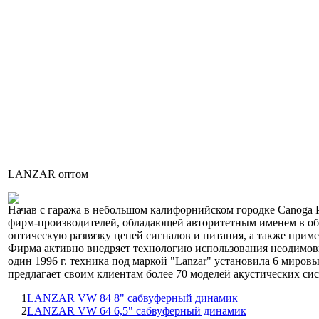
LANZAR оптом
Начав с гаража в небольшом калифорнийском городке Canoga Pa
фирм-производителей, обладающей авторитетным именем в обла
оптическую развязку цепей сигналов и питания, а также пр
Фирма активно внедряет технологию использования неодимовых
один 1996 г. техника под маркой "Lanzar" установила 6 миро
предлагает своим клиентам более 70 моделей акустических сис
1
LANZAR VW 84 8" сабвуферный динамик
2
LANZAR VW 64 6,5" сабвуферный динамик