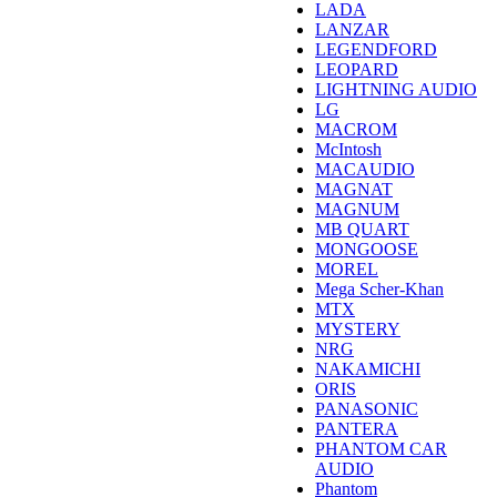
LADA
LANZAR
LEGENDFORD
LEOPARD
LIGHTNING AUDIO
LG
MACROM
McIntosh
MACAUDIO
MAGNAT
MAGNUM
MB QUART
MONGOOSE
MOREL
Mega Scher-Khan
MTX
MYSTERY
NRG
NAKAMICHI
ORIS
PANASONIC
PANTERA
PHANTOM CAR
AUDIO
Phantom