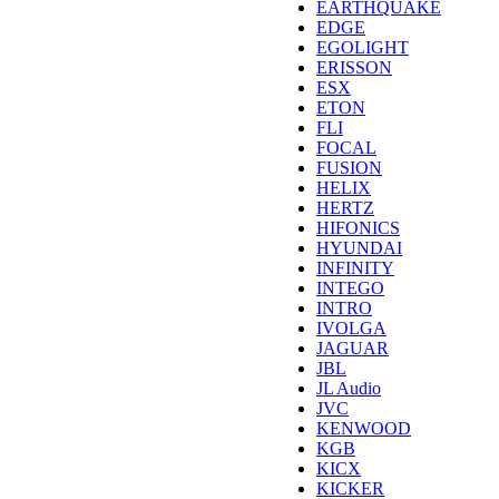
EARTHQUAKE
EDGE
EGOLIGHT
ERISSON
ESX
ETON
FLI
FOCAL
FUSION
HELIX
HERTZ
HIFONICS
HYUNDAI
INFINITY
INTEGO
INTRO
IVOLGA
JAGUAR
JBL
JL Audio
JVC
KENWOOD
KGB
KICX
KICKER