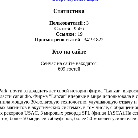
Статистика
Пользователей
: 3
Статей
: 9566
Ссылки
: 19
Просмотрено статей
: 34191822
Кто на сайте
Сейчас на сайте находятся:
609 гостей
rk, почти за двадцать лет своей истории фирма "Lanzar" вырос
сти car audio. Фирма "Lanzar" впервые в мире использовала в
именила мощную 30-вольтовую технологию, улучшающую отдачу 
 магнитов в акустических системах, в том числе, с обращенной
вых рекордов USAC, 3 мировых рекорда SPL (финал IASCA).На с
тем, более 50 моделей сабвуферов, более 50 моделей усилителей.