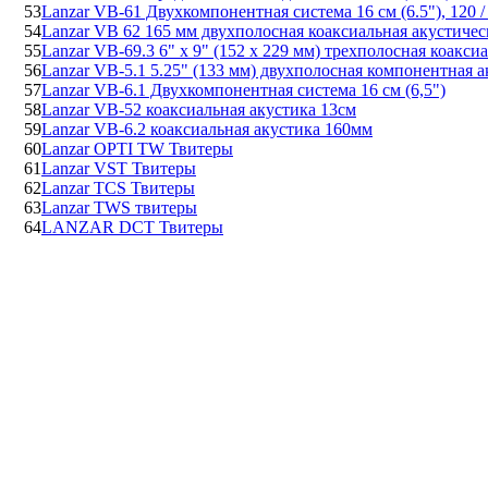
53
Lanzar VB-61 Двухкомпонентная система 16 см (6.5"), 120 / 
54
Lanzar VB 62 165 мм двухполосная коаксиальная акустичес
55
Lanzar VB-69.3 6" x 9" (152 x 229 мм) трехполосная коакси
56
Lanzar VB-5.1 5.25" (133 мм) двухполосная компонентная а
57
Lanzar VB-6.1 Двухкомпонентная система 16 см (6,5")
58
Lanzar VB-52 коаксиальная акустика 13см
59
Lanzar VB-6.2 коаксиальная акустика 160мм
60
Lanzar OPTI TW Твитеры
61
Lanzar VST Твитеры
62
Lanzar TCS Твитеры
63
Lanzar TWS твитеры
64
LANZAR DCT Твитеры