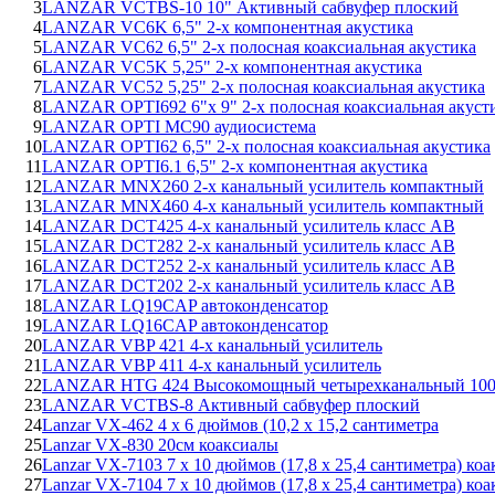
3
LANZAR VCTBS-10 10" Активный сабвуфер плоский
4
LANZAR VC6K 6,5" 2-х компонентная акустика
5
LANZAR VC62 6,5" 2-х полосная коаксиальная акустика
6
LANZAR VC5K 5,25" 2-х компонентная акустика
7
LANZAR VC52 5,25" 2-х полосная коаксиальная акустика
8
LANZAR OPTI692 6"x 9" 2-х полосная коаксиальная акуст
9
LANZAR OPTI MC90 аудиосистема
10
LANZAR OPTI62 6,5" 2-х полосная коаксиальная акустика
11
LANZAR OPTI6.1 6,5" 2-х компонентная акустика
12
LANZAR MNX260 2-х канальный усилитель компактный
13
LANZAR MNX460 4-х канальный усилитель компактный
14
LANZAR DCT425 4-х канальный усилитель класс AB
15
LANZAR DCT282 2-х канальный усилитель класс AB
16
LANZAR DCT252 2-х канальный усилитель класс AB
17
LANZAR DCT202 2-х канальный усилитель класс AB
18
LANZAR LQ19CAP автоконденсатор
19
LANZAR LQ16CAP автоконденсатор
20
LANZAR VBP 421 4-х канальный усилитель
21
LANZAR VBP 411 4-х канальный усилитель
22
LANZAR HTG 424 Высокомощный четырехканальный 100
23
LANZAR VCTBS-8 Активный сабвуфер плоский
24
Lanzar VX-462 4 х 6 дюймов (10,2 х 15,2 сантиметра
25
Lanzar VX-830 20см коаксиалы
26
Lanzar VX-7103 7 х 10 дюймов (17,8 х 25,4 сантиметра) коа
27
Lanzar VX-7104 7 х 10 дюймов (17,8 х 25,4 сантиметра) коа