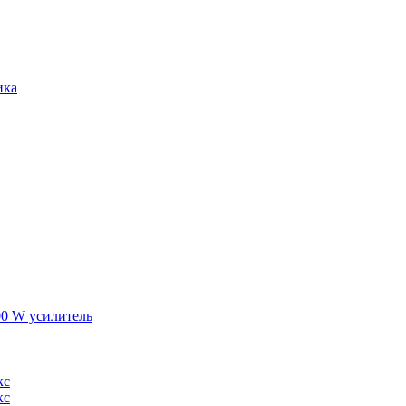
ика
0 W усилитель
кс
кс