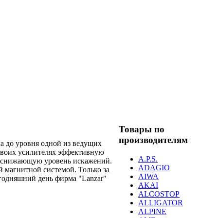
Товары по
производителям
ла до уровня одной из ведущих
 своих усилителях эффективную
A.P.S.
и снижающую уровень искажений.
ADAGIO
 магнитной системой. Только за
AIWA
егодняшний день фирма "Lanzar"
AKAI
ALCOSTOP
ALLIGATOR
ALPINE