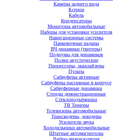
Камеры заднего вида
Ксенон
Кабель
Конденсаторы
Мониторы автомобильные
Наборы для установки усилителя
Навигационные системы
Парковочные радары
ВЧ динамики (твитеры)
Подиумы для динамиков
Полки акустические
Процессоры, эквалайзеры
Пульты
Сабвуферы активные
Сабвуферы пассивные в корпусе
Сабвуферные динамики
Стенды демонстрационные
Стеклоподъёмники
ТВ Тюнеры
Телевизоры автомобильные
Транскодеры, декодеры
Усилители звука
Холодильники автомобильные
Штатные автомагнитолы
Вибро-звукоизоляция