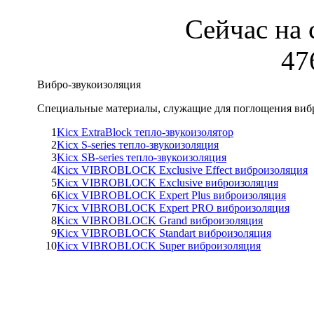
Сейчас на 
47
Вибро-звукоизоляция
Специальные материалы, служащие для поглощения виб
1
Kicx ExtraBlock тепло-звукоизолятор
2
Kicx S-series тепло-звукоизоляция
3
Kicx SB-series тепло-звукоизоляция
4
Kicx VIBROBLOCK Exclusive Effect виброизоляция
5
Kicx VIBROBLOCK Exclusive виброизоляция
6
Kicx VIBROBLOCK Expert Plus виброизоляция
7
Kicx VIBROBLOCK Expert PRO виброизоляция
8
Kicx VIBROBLOCK Grand виброизоляция
9
Kicx VIBROBLOCK Standart виброизоляция
10
Kicx VIBROBLOCK Super виброизоляция