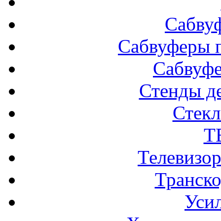
Сабву
Сабвуферы п
Сабвуф
Стенды д
Стек
Т
Телевизо
Транско
Усил