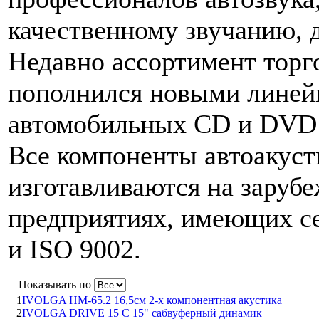
качественному звучанию, 
Недавно ассортимент торг
пополнился новыми линей
автомобильных CD и DVD 
Все компоненты автоакуст
изготавливаются на заруб
предприятиях, имеющих с
и ISO 9002.
Показывать по
1
IVOLGA HM-65.2 16,5см 2-х компонентная акустика
2
IVOLGA DRIVE 15 C 15" сабвуферный динамик