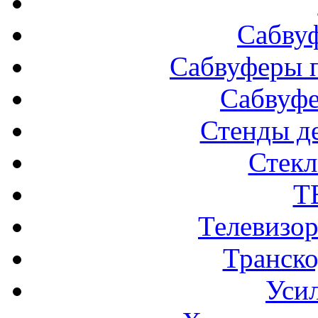
Сабву
Сабвуферы п
Сабвуф
Стенды д
Стек
Т
Телевизо
Транско
Усил