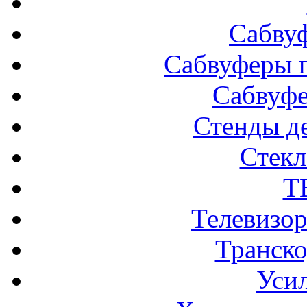
Сабву
Сабвуферы п
Сабвуф
Стенды д
Стек
Т
Телевизо
Транско
Усил